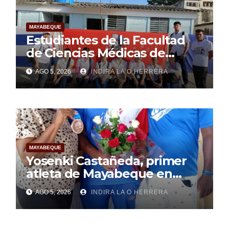
MAYABEQUE
Estudiantes de la Facultad
de Ciencias Médicas de
Mayabeque realizan
AGO 5, 2026
INDIRA LA O HERRERA
pesquisa
MAYABEQUE
Yosenki Castañeda, primer
atleta de Mayabeque en
subir al podio
AGO 5, 2026
INDIRA LA O HERRERA
centroamericano