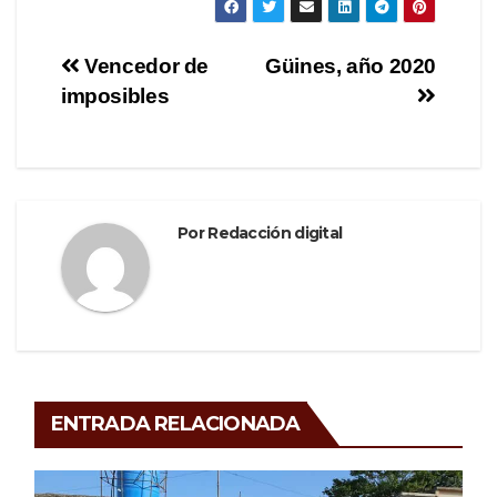
c
tt
e
m
e
er
gr
p
Navegación
Vencedor de
Güines, año 2020
b
a
ar
imposibles
de
o
m
tir
o
entradas
k
Por
Redacción digital
ENTRADA RELACIONADA