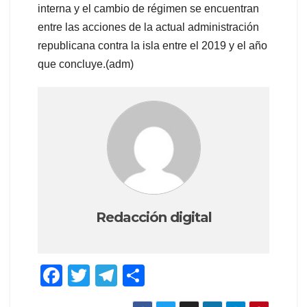
interna y el cambio de régimen se encuentran
entre las acciones de la actual administración
republicana contra la isla entre el 2019 y el año
que concluye.(adm)
Redacción digital
F
T
T
C
a
wi
el
o