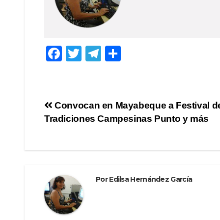
F
T
T
C
a
wi
el
o
c
tt
e
m
e
er
gr
p
Navegación
Convocan en Mayabeque a Festival d
b
a
ar
Tradiciones Campesinas Punto y más
de
o
m
tir
o
entradas
k
Por
Edilsa Hernández García