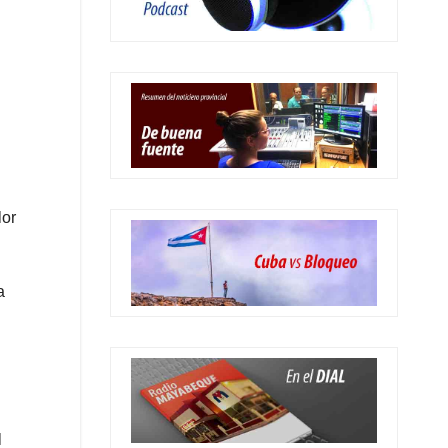
lor
a
l