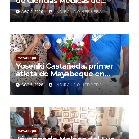
de Ciencias Médicas de
Mayabeque realizan
AGO 5, 2026
INDIRA LA O HERRERA
pesquisa
MAYABEQUE
Yosenki Castañeda, primer
atleta de Mayabeque en
subir al podio
AGO 5, 2026
INDIRA LA O HERRERA
centroamericano
MAYABEQUE