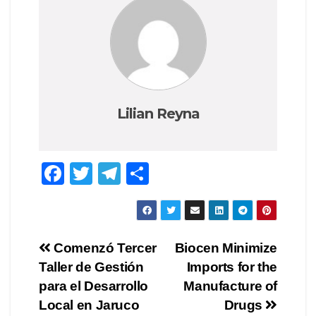
Lilian Reyna
F
T
T
C
a
wi
el
o
c
tt
e
m
e
er
gr
p
Navegación
Comenzó Tercer
Biocen Minimize
b
a
ar
Taller de Gestión
Imports for the
de
o
m
tir
para el Desarrollo
Manufacture of
o
entradas
Local en Jaruco
Drugs