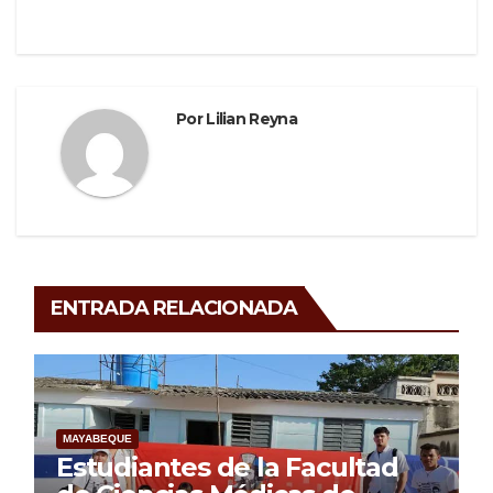
k
Por
Lilian Reyna
ENTRADA RELACIONADA
MAYABEQUE
Estudiantes de la Facultad