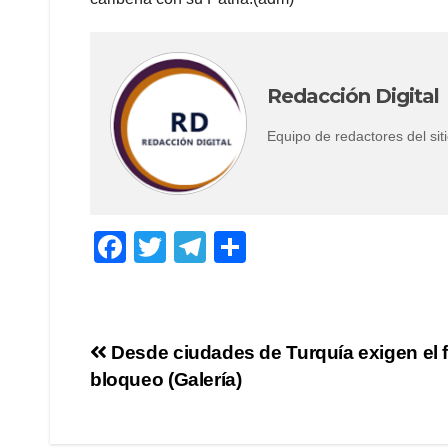
Redacción Digital
Equipo de redactores del s
F
T
T
C
a
wi
el
o
c
tt
e
m
e
er
gr
p
Navegación
Desde ciudades de Turquía exigen el f
b
a
ar
bloqueo (Galería)
de
o
m
tir
o
entradas