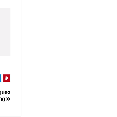
oqueo
ía)