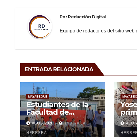
k
Por
Redacción Digital
Equipo de redactores del sitio we
ENTRADA RELACIONADA
MAYABEQUE
MAYABE
Estudiantes de la
Yose
Facultad de
prim
Ciencias Médicas de
May
AGO 5, 2026
INDIRA LA O
AGO 5
Mayabeque realizan
subi
pesquisa
HERRERA
cen
HERRE