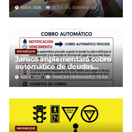
AGO 9, 2026
ELVIS GIL DOMÍNGUEZ
MAYABEQUE
Jaruco implementará cobro
automático de deudas
tributarias a partir de nuevas
AGO 9, 2026
YAHILKA HERNÁNDEZ TILÁN
normativas
MAYABEQUE