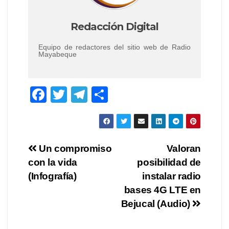
Redacción Digital
Equipo de redactores del sitio web de Radio
Mayabeque
F
T
T
C
a
wi
el
o
c
tt
e
m
e
er
gr
p
Navegación
Un compromiso
Valoran
b
a
ar
con la vida
posibilidad de
de
o
m
tir
(Infografía)
instalar radio
o
entradas
bases 4G LTE en
Bejucal (Audio)
k