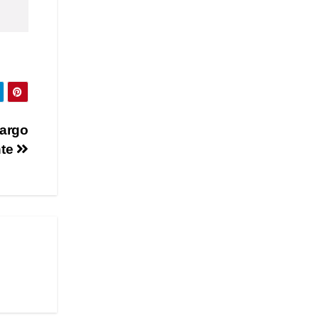
cargo
nte