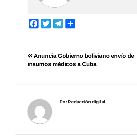
F
T
T
C
a
wi
el
o
c
tt
e
m
e
er
gr
p
Navegación
Anuncia Gobierno boliviano envío de
b
a
ar
insumos médicos a Cuba
de
o
m
tir
o
entradas
k
Por
Redacción digital