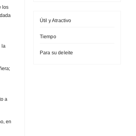
 los
idada
Útil y Atractivo
Tiempo
 la
Para su deleite
ñera;
to a
ho, en