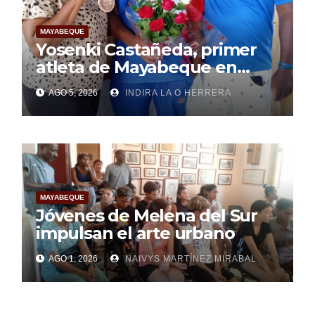
MAYABEQUE
Yosenki Castañeda, primer
atleta de Mayabeque en
subir al podio
AGO 5, 2026
INDIRA LA O HERRERA
centroamericano
MAYABEQUE
Jóvenes de Melena del Sur
impulsan el arte urbano
AGO 1, 2026
NAIVYS MARTÍNEZ MIRABAL