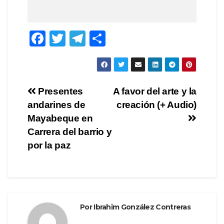
F
T
T
C
a
wi
el
o
c
tt
e
m
e
er
gr
p
Navegación
Presentes
A favor del arte y la
b
a
ar
andarines de
creación (+ Audio)
de
o
m
tir
Mayabeque en
o
entradas
Carrera del barrio y
por la paz
k
Por
Ibrahim González Contreras