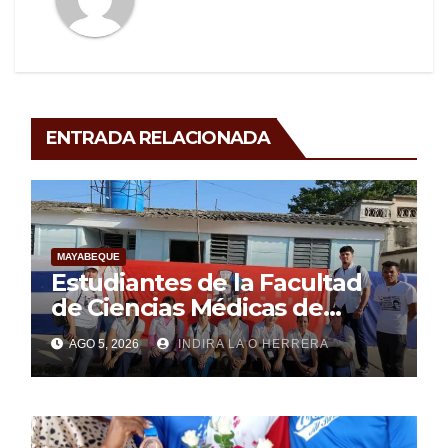
ENTRADA RELACIONADA
MAYABEQUE
Estudiantes de la Facultad
de Ciencias Médicas de
Mayabeque realizan
AGO 5, 2026
INDIRA LA O HERRERA
pesquisa