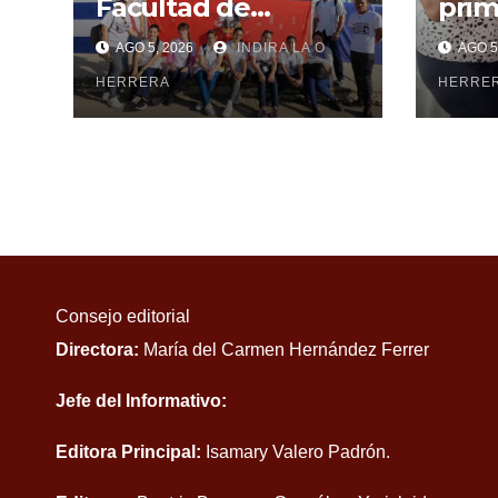
Facultad de
prim
Ciencias Médicas de
may
AGO 5, 2026
INDIRA LA O
AGO 5
Mayabeque realizan
subi
pesquisa
HERRERA
cen
HERRE
Consejo editorial
Directora:
María del Carmen Hernández Ferrer
Jefe del Informativo:
Editora Principal:
Isamary Valero Padrón.