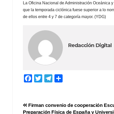
La Oficina Nacional de Administración Oceánica y 
que la temporada ciclónica fuese superior a lo no
de ellos entre 4 y 7 de categoría mayor. (YDG)
Redacción Digital
F
T
T
C
a
wi
el
o
c
tt
e
m
e
er
gr
p
Navegación
Firman convenio de cooperación Escu
b
a
ar
Preparación Física de España y Univers