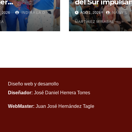
er
del Sur impulsan
abequense en
arte urbano
, 2026
INDIRA LA O
AGO 1, 2026
NAIVYS
r al podio
troamericano
RA
MARTÍNEZ MIRABAL
Diseño web y desarrollo
Diseñador:
José Daniel Herrera Torres
WebMaster:
Juan José Hernández Tagle