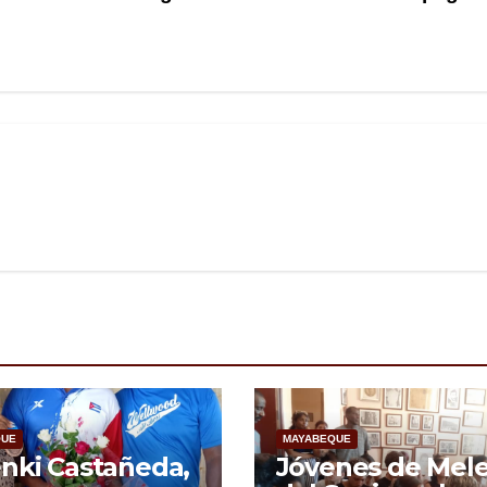
QUE
MAYABEQUE
nki Castañeda,
Jóvenes de Melena