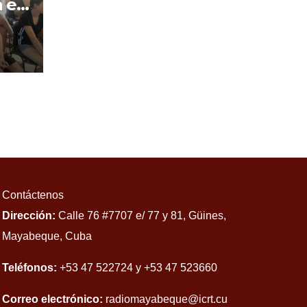
 el
Contáctenos
Dirección:
Calle 76 #7707 e/ 77 y 81, Güines,
Mayabeque, Cuba
Teléfonos:
+53 47 522724 y +53 47 523660
Correo electrónico:
radiomayabeque@icrt.cu