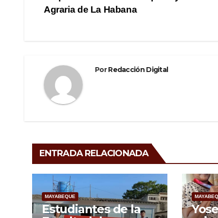
de
o
m
tir
Agraria de La Habana
o
entradas
k
Por
Redacción Digital
ENTRADA RELACIONADA
MAYABEQUE
MAYABE
Estudiantes de la
Yose