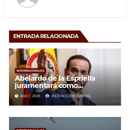
ENTRADA RELACIONADA
INTERNACIONALES
Abelardo de la Espriella
juramentará como
presidente de Colombia
AGO 7, 2026
REDACCIÓN DIGITAL