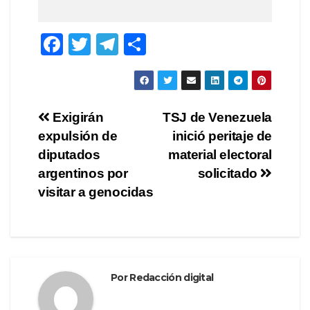
F
T
T
C
a
wi
el
o
c
tt
e
m
e
er
gr
p
Navegación
Exigirán
TSJ de Venezuela
b
a
ar
expulsión de
inició peritaje de
de
o
m
tir
diputados
material electoral
o
entradas
argentinos por
solicitado
visitar a genocidas
k
Por
Redacción digital