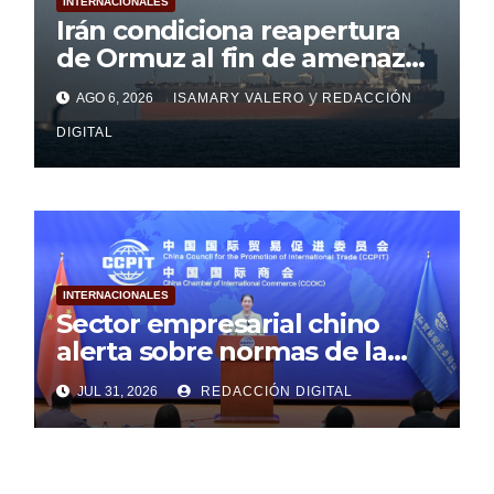
INTERNACIONALES
Irán condiciona reapertura
de Ormuz al fin de amenazas
de Estados Unidos
y
AGO 6, 2026
ISAMARY VALERO
REDACCIÓN
DIGITAL
INTERNACIONALES
Sector empresarial chino
alerta sobre normas de la
Unión Europea
JUL 31, 2026
REDACCIÓN DIGITAL