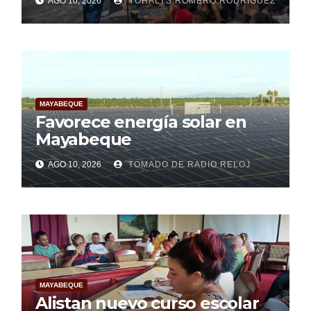
AGO 10, 2026
YOHALYS ROMERO RODRÍGUEZ
de la Juventud y el
Centenario de Fidel
MAYABEQUE
Favorece energía solar en
Mayabeque
AGO 10, 2026
TOMADO DE RADIO RELOJ
MAYABEQUE
Alistan nuevo curso escolar