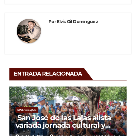
Por
Elvis Gil Domínguez
ENTRADA RELACIONADA
MAYABEQUE
San José de las Lajas alista
variada jornada cultural y
deportiva para festejar el Día