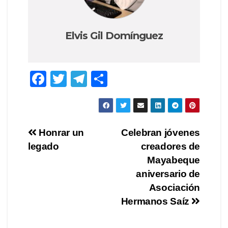
Elvis Gil Domínguez
F
T
T
C
a
wi
el
o
c
tt
e
m
e
er
gr
p
Navegación
Honrar un
Celebran jóvenes
b
a
ar
legado
creadores de
de
o
m
tir
Mayabeque
o
entradas
aniversario de
Asociación
k
Hermanos Saíz