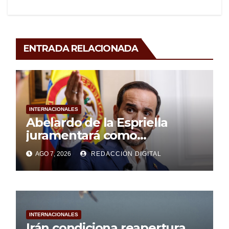
ENTRADA RELACIONADA
INTERNACIONALES
Abelardo de la Espriella
juramentará como
presidente de Colombia
AGO 7, 2026
REDACCIÓN DIGITAL
INTERNACIONALES
Irán condiciona reapertura