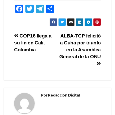
F
T
T
C
a
wi
el
o
c
tt
e
m
e
er
gr
p
Navegación
COP16 llega a
ALBA-TCP felicitó
b
a
ar
su fin en Cali,
a Cuba por triunfo
de
o
m
tir
Colombia
en la Asamblea
o
entradas
General de la ONU
k
Por
Redacción Digital