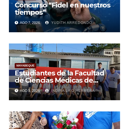
Concurso “Fidel en nuestros
tiempos”
AGO 7, 2026
YUDITH ARREDONDO
MAYABEQUE
Estudiantes de la Facultad
de Ciencias Médicas de
Mayabeque realizan
AGO 5, 2026
INDIRA LA O HERRERA
pesquisa