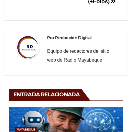
(+Fotos)
k
Por
Redacción Digital
Equipo de redactores del sitio
web de Radio Mayabeque
ENTRADA RELACIONADA
MAYABEQUE