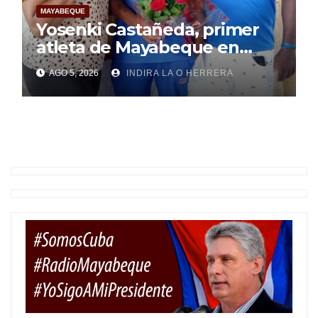
MAYABEQUE
Yosenki Castañeda, primer
atleta de Mayabeque en
subir al podio
AGO 5, 2026
INDIRA LA O HERRERA
centroamericano