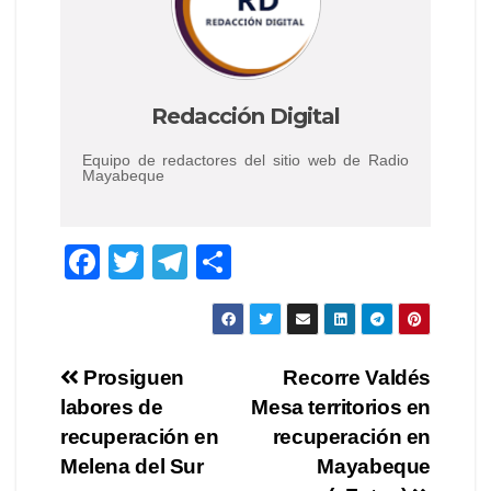
Redacción Digital
Equipo de redactores del sitio web de Radio
Mayabeque
F
T
T
C
a
wi
el
o
c
tt
e
m
e
er
gr
p
Navegación
Prosiguen
Recorre Valdés
b
a
ar
labores de
Mesa territorios en
de
o
m
tir
recuperación en
recuperación en
o
entradas
Melena del Sur
Mayabeque