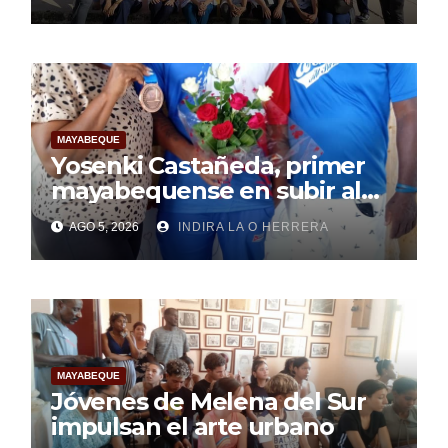
pesquisa
MAYABEQUE
Yosenki Castañeda, primer
mayabequense en subir al
podio centroamericano
AGO 5, 2026
INDIRA LA O HERRERA
MAYABEQUE
Jóvenes de Melena del Sur
impulsan el arte urbano