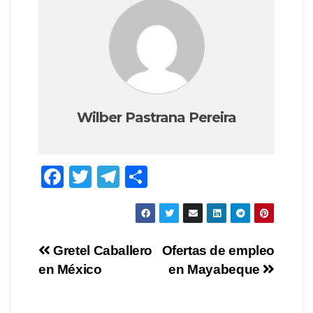
Wilber Pastrana Pereira
F
T
T
C
a
wi
el
o
c
tt
e
m
e
er
gr
p
Navegación
Gretel Caballero
Ofertas de empleo
b
a
ar
en México
en Mayabeque
de
o
m
tir
o
entradas