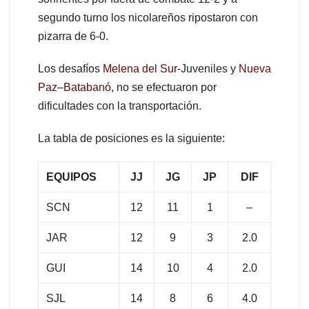
segundo turno los nicolareños ripostaron con
pizarra de 6-0.
Los desafíos
Melena del Sur
-Juveniles y
Nueva
Paz
–
Batabanó
, no se efectuaron por
dificultades con la transportación.
La tabla de posiciones es la siguiente:
EQUIPOS
JJ
JG
JP
DIF
SCN
12
11
1
–
JAR
12
9
3
2.0
GUI
14
10
4
2.0
SJL
14
8
6
4.0