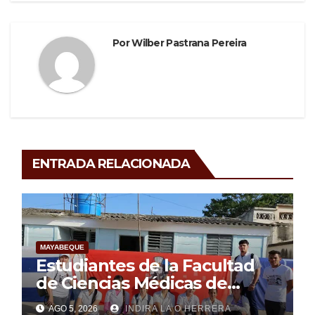
k
Por
Wilber Pastrana Pereira
ENTRADA RELACIONADA
MAYABEQUE
Estudiantes de la Facultad
de Ciencias Médicas de
Mayabeque realizan
AGO 5, 2026
INDIRA LA O HERRERA