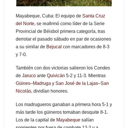
Mayabeque, Cuba: El equipo de
Santa Cruz
del Norte
, se reafirmó como líder de la Serie
Provincial de Béisbol primera categoría, tras
derrotar el pasado sábado en par de ocasiones
a su similar de
Bejucal
con marcadores de 8-3
y 7-0.
También con dos victorias salieron los Condes
de
Jaruco
ante
Quivicán
5-2 y 11-3. Mientras
Güines
–
Madruga
y
San José de la Lajas
–
San
Nicolás
, dividían honores.
Los madrugueros ganaban a primera hora 5-1 y
más tarde los güineros tomaban desquite 8-1.
Los de la capital de
Mayabeque
salían
sonrientes por fuera de combate 12-2 y a