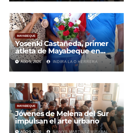
MAYABEQUE
Yosenki Castañeda, primer
atleta de Mayabeque en
subir al podio
AGO 5, 2026
INDIRA LA O HERRERA
centroamericano
MAYABEQUE
Jóvenes de Melena del Sur
impulsan el arte urbano
AGO 1, 2026
NAIVYS MARTÍNEZ MIRABAL