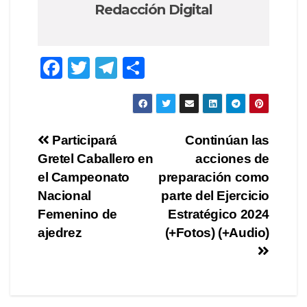
Redacción Digital
F
T
T
C
a
wi
el
o
c
tt
e
m
e
er
gr
p
Navegación
Participará
Continúan las
b
a
ar
Gretel Caballero en
acciones de
de
o
m
tir
el Campeonato
preparación como
o
entradas
Nacional
parte del Ejercicio
Femenino de
Estratégico 2024
k
ajedrez
(+Fotos) (+Audio)