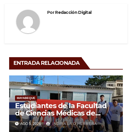
Por
Redacción Digital
ENTRADA RELACIONADA
MAYABEQUE
Estudiantes de la Facultad
de Ciencias Médicas de
Mayabeque realizan
AGO 5, 2026
INDIRA LA O HERRERA
pesquisa