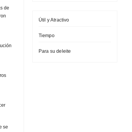
as de
ron
Útil y Atractivo
Tiempo
tución
Para su deleite
ros
cer
e se