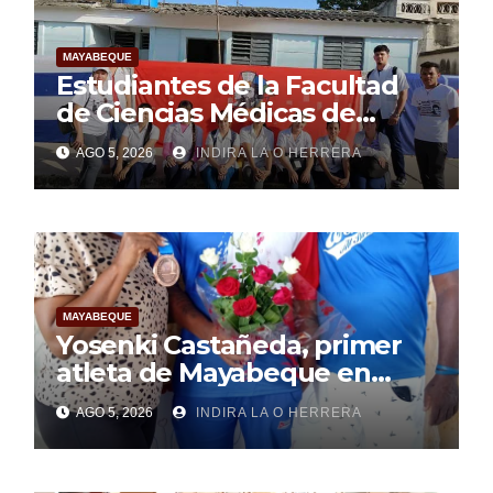
MAYABEQUE
Estudiantes de la Facultad
de Ciencias Médicas de
Mayabeque realizan
AGO 5, 2026
INDIRA LA O HERRERA
pesquisa
MAYABEQUE
Yosenki Castañeda, primer
atleta de Mayabeque en
subir al podio
AGO 5, 2026
INDIRA LA O HERRERA
centroamericano