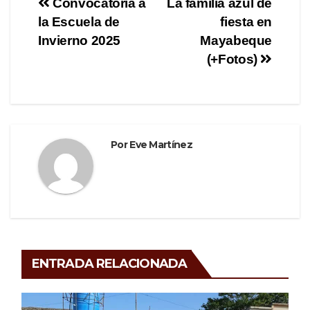
Navegación
Convocatoria a
La familia azul de
b
a
ar
la Escuela de
fiesta en
de
o
m
tir
Invierno 2025
Mayabeque
o
entradas
(+Fotos)
k
Por
Eve Martínez
ENTRADA RELACIONADA