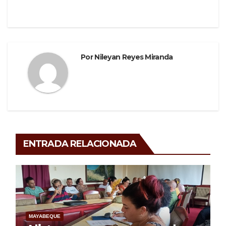
k
Por
Nileyan Reyes Miranda
ENTRADA RELACIONADA
MAYABEQUE