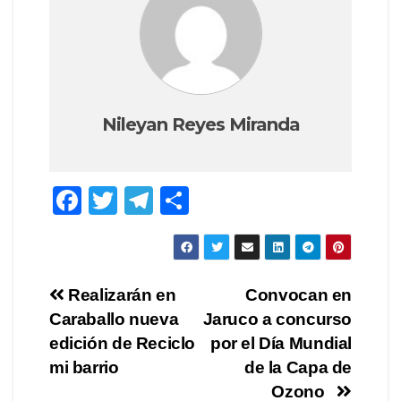
Nileyan Reyes Miranda
F
T
T
C
a
wi
el
o
c
tt
e
m
e
er
gr
p
Navegación
Realizarán en
Convocan en
b
a
ar
Caraballo nueva
Jaruco a concurso
de
o
m
tir
edición de Reciclo
por el Día Mundial
o
entradas
mi barrio
de la Capa de
Ozono