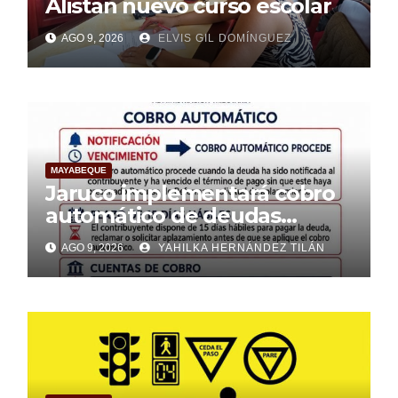
Alistan nuevo curso escolar
AGO 9, 2026
ELVIS GIL DOMÍNGUEZ
MAYABEQUE
Jaruco implementará cobro
automático de deudas
tributarias a partir de nuevas
AGO 9, 2026
YAHILKA HERNÁNDEZ TILÁN
normativas