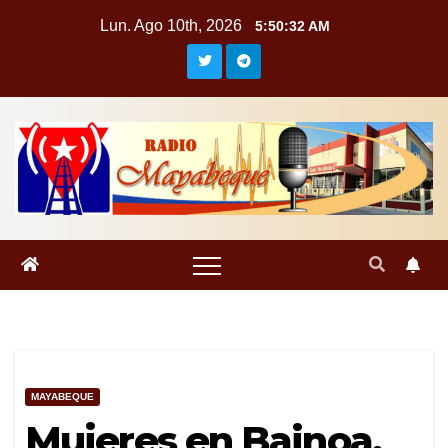
Saltar
Lun. Ago 10th, 2026
5:50:33 AM
al
contenido
MAYABEQUE
Mujeres en Bainoa,