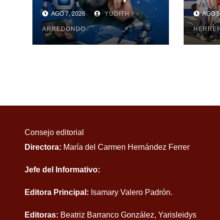
Cien
AGO 7, 2026
YUDITH
AGO 5
Maya
ARREDONDO
pesq
HERRE
Consejo editorial
Directora:
María del Carmen Hernández Ferrer
Jefe del Informativo:
Editora Principal:
Isamary Valero Padrón.
Editoras:
Beatriz Barranco González, Yarisleidys