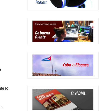
r
te lo
os