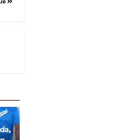
que
da,