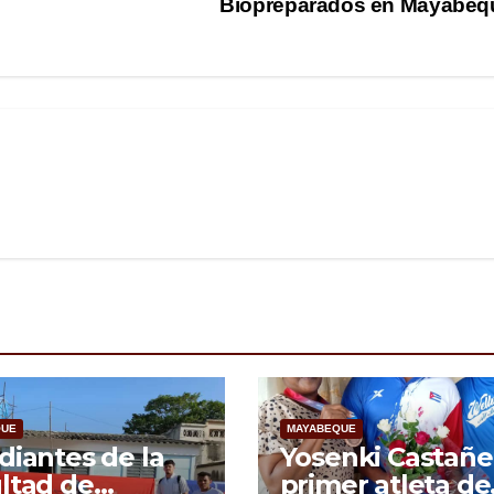
Biopreparados en Mayabe
QUE
MAYABEQUE
diantes de la
Yosenki Castañe
ltad de
primer atleta de