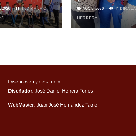
cias Médicas de
Mayabeque en
, 2026
INDIRA LA O
AGO 5, 2026
INDIRA LA
beque realizan
subir al podio
uisa
RA
centroamerica
HERRERA
Diseño web y desarrollo
Diseñador:
José Daniel Herrera Torres
WebMaster:
Juan José Hernández Tagle