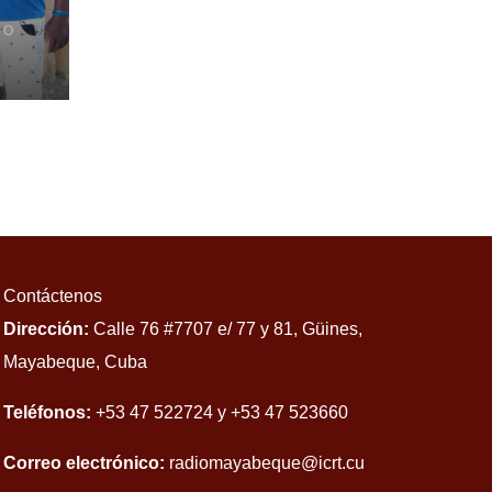
 O
no
Contáctenos
Dirección:
Calle 76 #7707 e/ 77 y 81, Güines,
Mayabeque, Cuba
Teléfonos:
+53 47 522724 y +53 47 523660
Correo electrónico:
radiomayabeque@icrt.cu