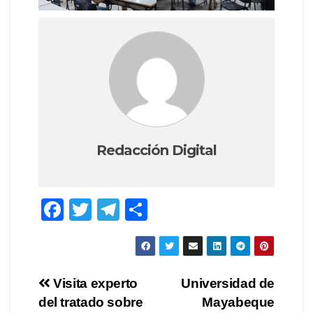
Redacción Digital
F
T
T
C
a
wi
el
o
c
tt
e
m
e
er
gr
p
Navegación
Visita experto
Universidad de
b
a
ar
del tratado sobre
Mayabeque