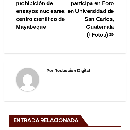
de
o
m
tir
prohibición de
participa en Foro
o
entradas
ensayos nucleares
en Universidad de
centro científico de
San Carlos,
k
Mayabeque
Guatemala
(+Fotos)
Por
Redacción Digital
ENTRADA RELACIONADA