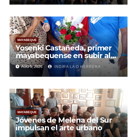
MAYABEQUE
Yosenki Castañeda, primer
mayabequense en subir al
podio centroamericano
AGO 5, 2026
INDIRA LA O HERRERA
MAYABEQUE
Jóvenes de Melena del Sur
impulsan el arte urbano