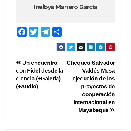
Ineibys Marrero García
F
T
T
C
a
wi
el
o
c
tt
e
m
e
er
gr
p
Navegación
Un encuentro
Chequeó Salvador
b
a
ar
con Fidel desde la
Valdés Mesa
de
o
m
tir
ciencia (+Galería)
ejecución de los
o
entradas
(+Audio)
proyectos de
cooperación
k
internacional en
Mayabeque