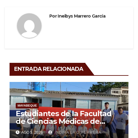
Por
Ineibys Marrero García
ENTRADA RELACIONADA
MAYABEQUE
Estudiantes de la Facultad
de Ciencias Médicas de
Mayabeque realizan
AGO 5, 2026
INDIRA LA O HERRERA
pesquisa