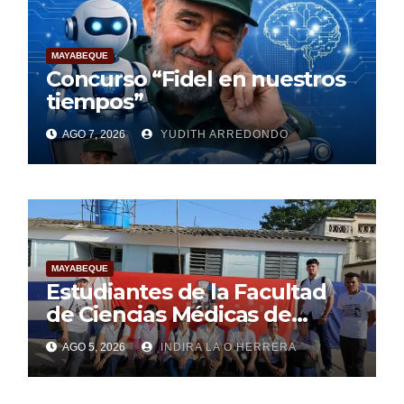
MAYABEQUE
Concurso “Fidel en nuestros
tiempos”
AGO 7, 2026
YUDITH ARREDONDO
MAYABEQUE
Estudiantes de la Facultad
de Ciencias Médicas de
Mayabeque realizan
AGO 5, 2026
INDIRA LA O HERRERA
pesquisa