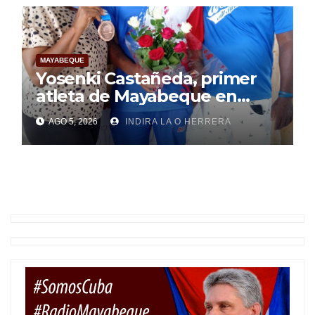
MAYABEQUE
Yosenki Castañeda, primer
atleta de Mayabeque en
subir al podio
AGO 5, 2026
INDIRA LA O HERRERA
centroamericano