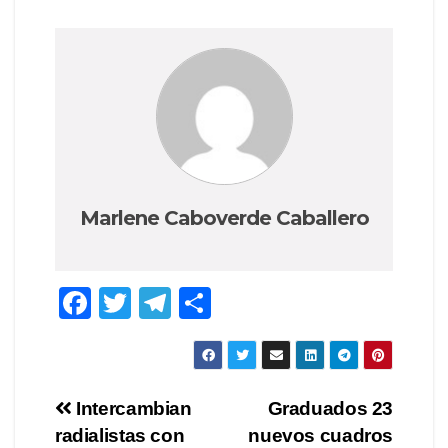
Marlene Caboverde Caballero
F
T
T
C
a
wi
el
o
c
tt
e
m
e
er
gr
p
Navegación
Intercambian
Graduados 23
b
a
ar
radialistas con
nuevos cuadros