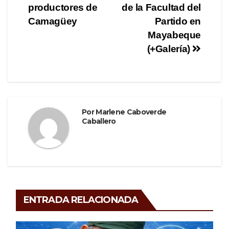
de
o
m
tir
productores de
de la Facultad del
o
entradas
Camagüey
Partido en
Mayabeque
k
(+Galería)
Por
Marlene Caboverde
Caballero
ENTRADA RELACIONADA