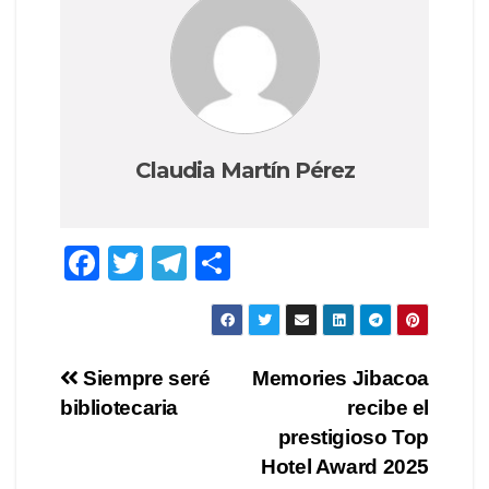
Claudia Martín Pérez
F
T
T
C
a
wi
el
o
c
tt
e
m
e
er
gr
p
Navegación
Siempre seré
Memories Jibacoa
b
a
ar
bibliotecaria
recibe el
de
o
m
tir
prestigioso Top
o
entradas
Hotel Award 2025