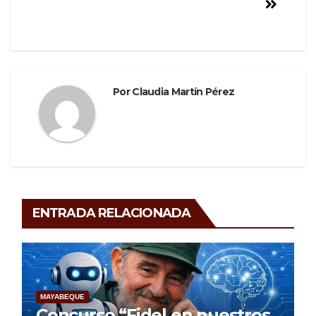
k
Por
Claudia Martín Pérez
ENTRADA RELACIONADA
MAYABEQUE
Concurso “Fidel en nuestros