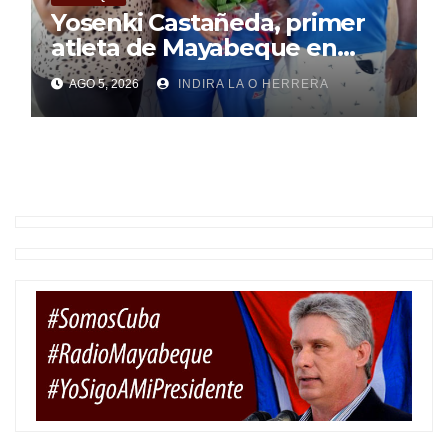
Yosenki Castañeda, primer
atleta de Mayabeque en
subir al podio
AGO 5, 2026
INDIRA LA O HERRERA
centroamericano