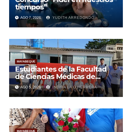
tiempos”
AGO 7, 2026
YUDITH ARREDONDO
MAYABEQUE
Estudiantes de la Facultad
de Ciencias Médicas de
Mayabeque realizan
AGO 5, 2026
INDIRA LA O HERRERA
pesquisa
MAYABEQUE