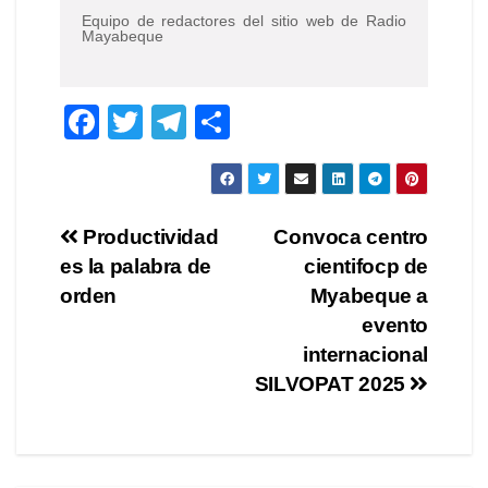
Equipo de redactores del sitio web de Radio
Mayabeque
F
T
T
C
a
wi
el
o
c
tt
e
m
e
er
gr
p
Navegación
Productividad
Convoca centro
b
a
ar
es la palabra de
cientifocp de
de
o
m
tir
orden
Myabeque a
o
entradas
evento
internacional
k
SILVOPAT 2025