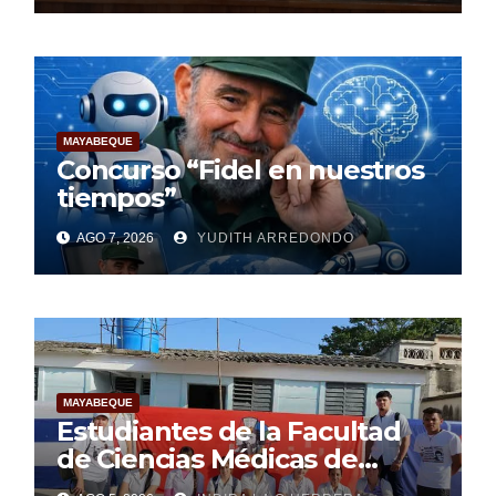
Materna
MAYABEQUE
Concurso “Fidel en nuestros
tiempos”
AGO 7, 2026
YUDITH ARREDONDO
MAYABEQUE
Estudiantes de la Facultad
de Ciencias Médicas de
Mayabeque realizan