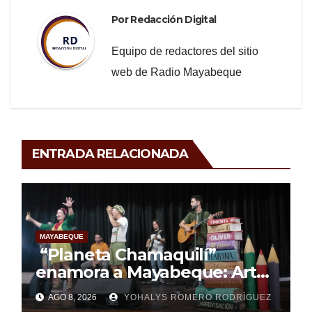
Por
Redacción Digital
Equipo de redactores del sitio
web de Radio Mayabeque
ENTRADA RELACIONADA
MAYABEQUE
“Planeta Chamaquilí”
enamora a Mayabeque: Arte,
poesía y amor en la Semana
AGO 8, 2026
YOHALYS ROMERO RODRÍGUEZ
Mundial de la Lactancia