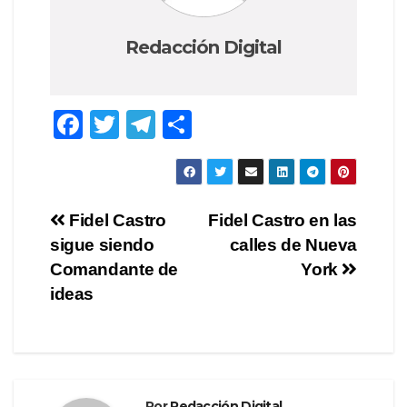
Redacción Digital
F
T
T
C
a
wi
el
o
c
tt
e
m
e
er
gr
p
Navegación
Fidel Castro
Fidel Castro en las
b
a
ar
sigue siendo
calles de Nueva
de
o
m
tir
Comandante de
York
o
entradas
ideas
k
Por
Redacción Digital