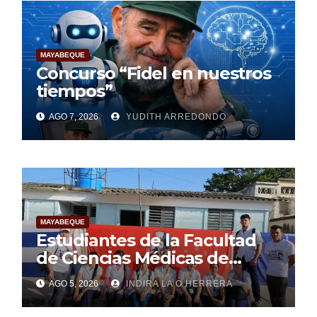
MAYABEQUE
Concurso “Fidel en nuestros
tiempos”
AGO 7, 2026
YUDITH ARREDONDO
MAYABEQUE
Estudiantes de la Facultad
de Ciencias Médicas de
Mayabeque realizan
AGO 5, 2026
INDIRA LA O HERRERA
pesquisa