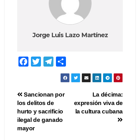
Jorge Luis Lazo Martínez
F
T
T
C
a
wi
el
o
c
tt
e
m
e
er
gr
p
Navegación
Sancionan por
La décima:
b
a
ar
los delitos de
expresión viva de
de
o
m
tir
hurto y sacrificio
la cultura cubana
o
entradas
ilegal de ganado
mayor
k