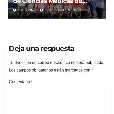
de Ciencias Médicas de
Mayabeque realizan
AGO 5, 2026
INDIRA LA O HERRERA
pesquisa
Deja una respuesta
Tu dirección de correo electrónico no será publicada.
Los campos obligatorios están marcados con
*
Comentario
*