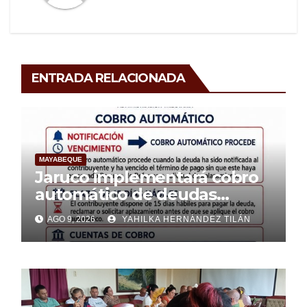
ENTRADA RELACIONADA
MAYABEQUE
Jaruco implementará cobro
automático de deudas
tributarias a partir de nuevas
AGO 9, 2026
YAHILKA HERNÁNDEZ TILÁN
normativas