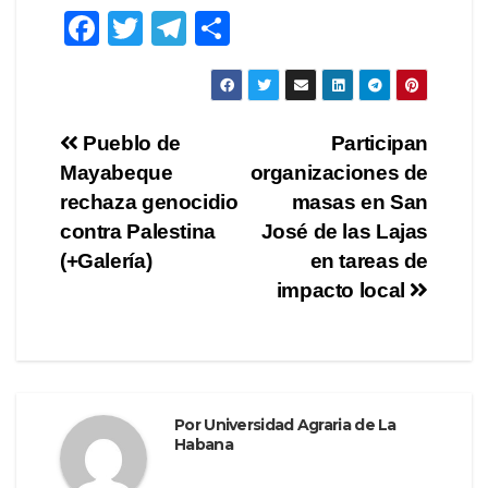
F
T
T
C
a
wi
el
o
c
tt
e
m
e
er
gr
p
Navegación
Pueblo de
Participan
b
a
ar
Mayabeque
organizaciones de
de
o
m
tir
rechaza genocidio
masas en San
o
entradas
contra Palestina
José de las Lajas
(+Galería)
en tareas de
k
impacto local
Por
Universidad Agraria de La
Habana