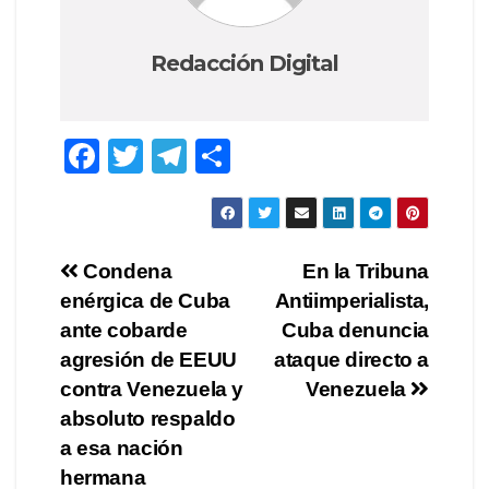
Redacción Digital
F
T
T
C
a
wi
el
o
c
tt
e
m
e
er
gr
p
Navegación
Condena
En la Tribuna
b
a
ar
enérgica de Cuba
Antiimperialista,
de
o
m
tir
ante cobarde
Cuba denuncia
o
entradas
agresión de EEUU
ataque directo a
contra Venezuela y
Venezuela
k
absoluto respaldo
a esa nación
hermana