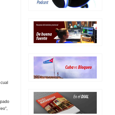
 cual
upado
leo”,