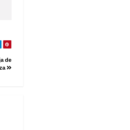
ja de
za