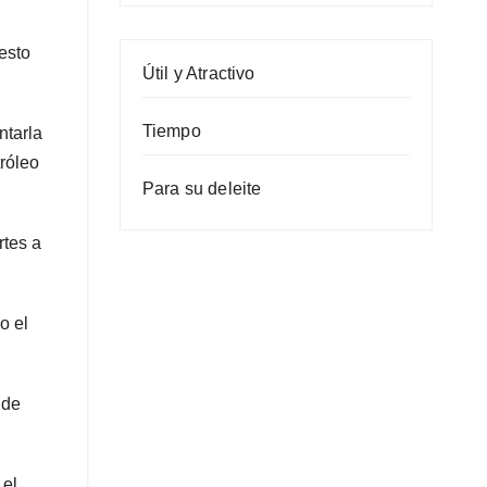
esto
Útil y Atractivo
Tiempo
ntarla
róleo
Para su deleite
rtes a
o el
 de
 el