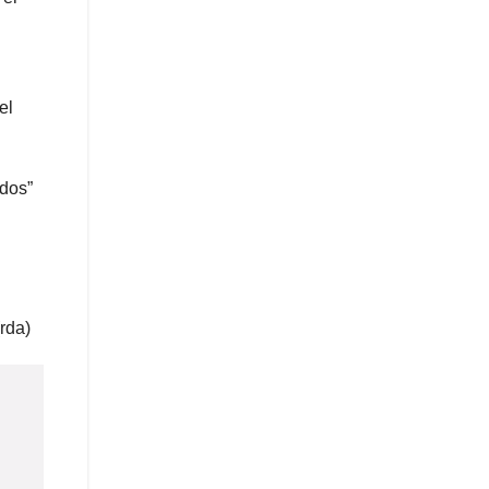
el
idos”
rda)