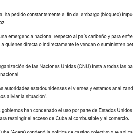
l ha pedido constantemente el fin del embargo (bloqueo) impu
oz.
una emergencia nacional respecto al país caribeño y para enfre
a quienes directa o indirectamente le vendan o suministren pet
Organización de las Naciones Unidas (ONU) insta a todas las pa
rnacional.
as autoridades estadounidenses el viernes y estamos analizand
 aliviar la situación”.
es gobiernos han condenado el uso por parte de Estados Unidos
a restringir el acceso de Cuba al combustible y al comercio.
ba (Acere) condenó la política de castigo colectivo que aplica