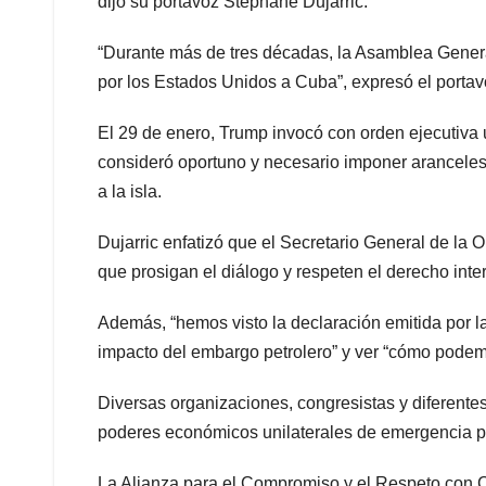
dijo su portavoz Stéphane Dujarric.
“Durante más de tres décadas, la Asamblea Genera
por los Estados Unidos a Cuba”, expresó el portav
El 29 de enero, Trump invocó con orden ejecutiva 
consideró oportuno y necesario imponer aranceles 
a la isla.
Dujarric enfatizó que el Secretario General de la 
que prosigan el diálogo y respeten el derecho inte
Además, “hemos visto la declaración emitida por l
impacto del embargo petrolero” y ver “cómo podemos
Diversas organizaciones, congresistas y diferent
poderes económicos unilaterales de emergencia par
La Alianza para el Compromiso y el Respeto con Cu