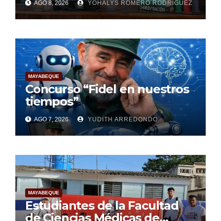
AGO 8, 2026
YOHALYS ROMERO RODRÍGUEZ
Mundial de la Lactancia
Materna
MAYABEQUE
Concurso “Fidel en nuestros
tiempos”
AGO 7, 2026
YUDITH ARREDONDO
MAYABEQUE
Estudiantes de la Facultad
de Ciencias Médicas de