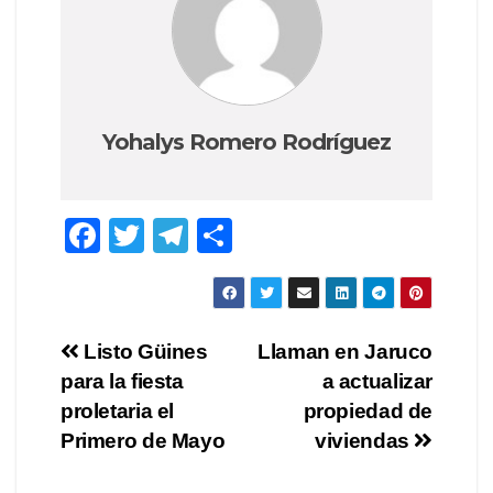
Yohalys Romero Rodríguez
F
T
T
C
a
wi
el
o
c
tt
e
m
e
er
gr
p
Navegación
Listo Güines
Llaman en Jaruco
b
a
ar
para la fiesta
a actualizar
de
o
m
tir
proletaria el
propiedad de
o
entradas
Primero de Mayo
viviendas
k