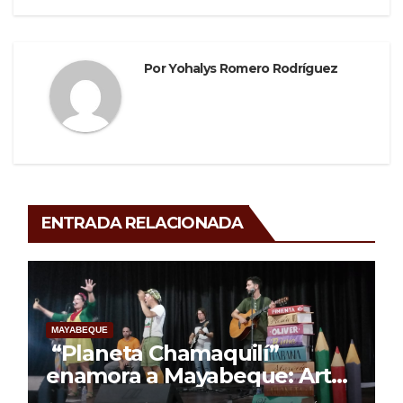
Por
Yohalys Romero Rodríguez
ENTRADA RELACIONADA
MAYABEQUE
“Planeta Chamaquilí”
enamora a Mayabeque: Arte,
poesía y amor en la Semana