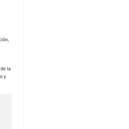
ción,
 de la
to y