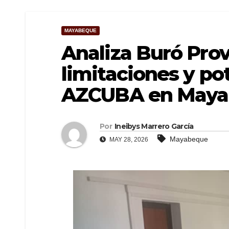
MAYABEQUE
Analiza Buró Provi
limitaciones y po
AZCUBA en May
Por
Ineibys Marrero García
Mayabeque
MAY 28, 2026