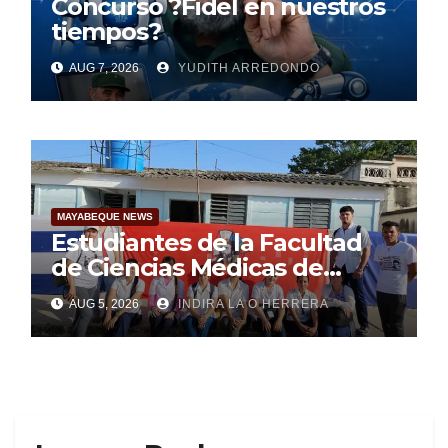
Concurso ?Fidel en nuestros
tiempos?
AUG 7, 2026
YUDITH ARREDONDO
MAYABEQUE NEWS
Estudiantes de la Facultad
de Ciencias Médicas de
Mayabeque realizan
AUG 5, 2026
INDIRA LA O HERRERA
pesquisa