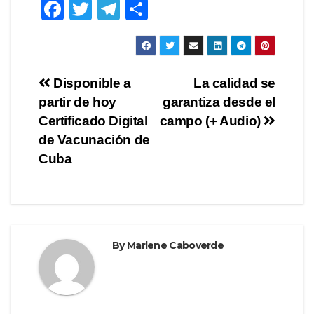
F
T
T
S
a
wi
el
h
c
tt
e
ar
e
er
gr
e
Post
Disponible a
La calidad se
b
a
partir de hoy
garantiza desde el
navigation
o
m
Certificado Digital
campo (+ Audio)
o
de Vacunación de
Cuba
k
By
Marlene Caboverde