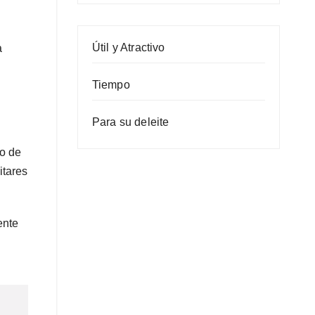
Útil y Atractivo
a
Tiempo
Para su deleite
io de
itares
ente