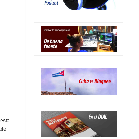
n
 esta
ble