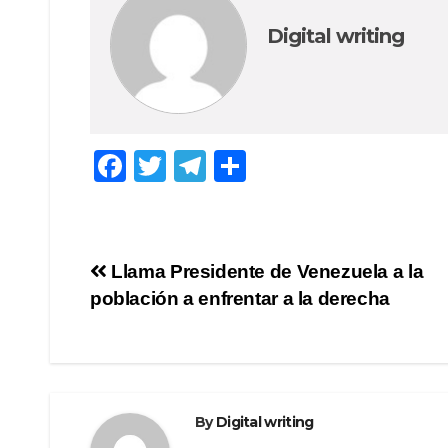
Digital writing
F
T
T
S
a
wi
el
h
c
tt
e
ar
e
er
gr
e
Post
Llama Presidente de Venezuela a la
b
a
población a enfrentar a la derecha
navigation
o
m
o
k
By
Digital writing