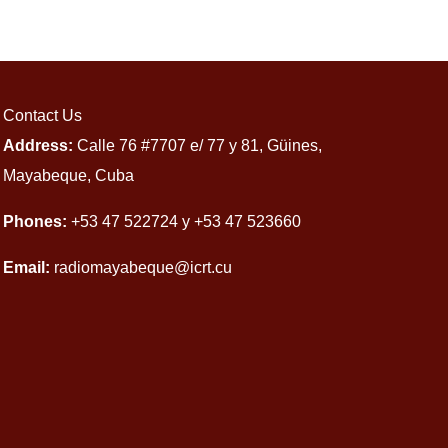
Contact Us
Address:
Calle 76 #7707 e/ 77 y 81, Güines,
Mayabeque, Cuba
Phones:
+53 47 522724 y +53 47 523660
Email:
radiomayabeque@icrt.cu