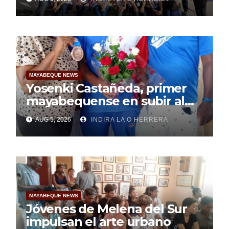
pesquisa
MAYABEQUE NEWS
Yosenki Castañeda, primer
mayabequense en subir al
podio centroamericano
AUG 5, 2026
INDIRA LA O HERRERA
MAYABEQUE NEWS
Jóvenes de Melena del Sur
impulsan el arte urbano