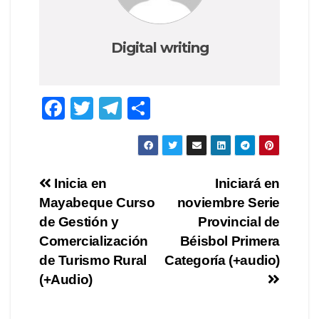
Digital writing
F
T
T
S
a
wi
el
h
c
tt
e
ar
e
er
gr
e
Post
Inicia en
Iniciará en
b
a
Mayabeque Curso
noviembre Serie
navigation
o
m
de Gestión y
Provincial de
o
Comercialización
Béisbol Primera
de Turismo Rural
Categoría (+audio)
k
(+Audio)