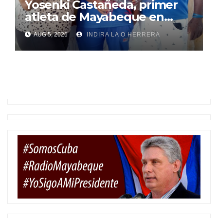
Yosenki Castañeda, primer
atleta de Mayabeque en
subir al podio
AUG 5, 2026
INDIRA LA O HERRERA
centroamericano