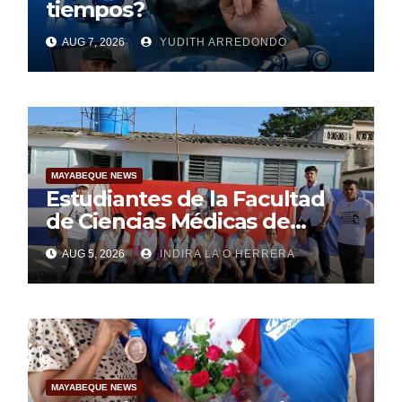
tiempos?
AUG 7, 2026
YUDITH ARREDONDO
MAYABEQUE NEWS
Estudiantes de la Facultad
de Ciencias Médicas de
Mayabeque realizan
AUG 5, 2026
INDIRA LA O HERRERA
pesquisa
MAYABEQUE NEWS