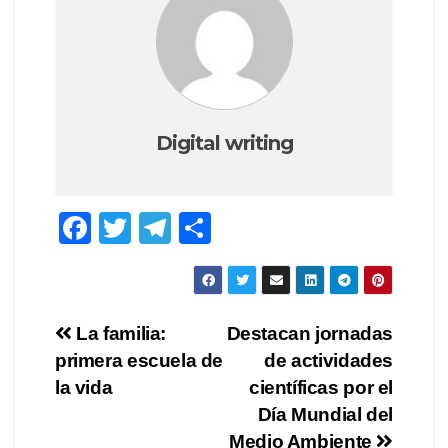
Digital writing
F
T
T
S
a
wi
el
h
c
tt
e
ar
e
er
gr
e
Post
La familia:
Destacan jornadas
b
a
primera escuela de
de actividades
navigation
o
m
la vida
científicas por el
o
Día Mundial del
Medio Ambiente