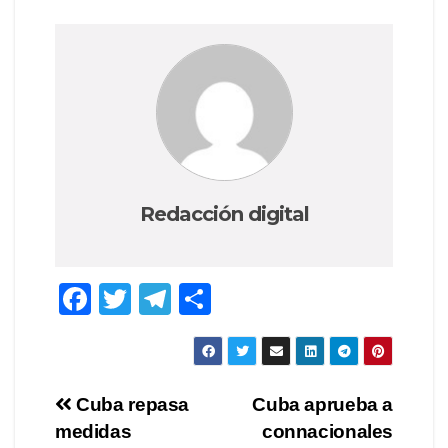
Redacción digital
F
T
T
S
a
wi
el
h
c
tt
e
ar
e
er
gr
e
Post
Cuba repasa
Cuba aprueba a
b
a
medidas
connacionales