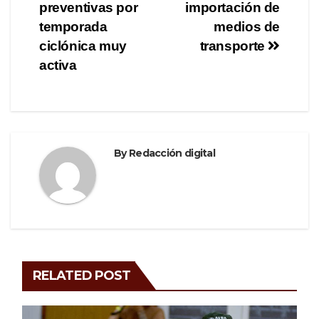
navigation
o
m
preventivas por
importación de
o
temporada
medios de
ciclónica muy
transporte
k
activa
By
Redacción digital
RELATED POST