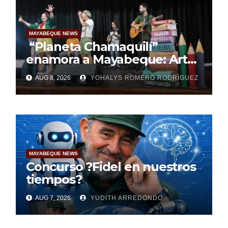
MAYABEQUE NEWS
“Planeta Chamaquilí”
enamora a Mayabeque: Arte,
poesía y amor en la Semana
AUG 8, 2026
YOHALYS ROMERO RODRÍGUEZ
Mundial de la Lactancia
Materna
MAYABEQUE NEWS
Concurso ?Fidel en nuestros
tiempos?
AUG 7, 2026
YUDITH ARREDONDO