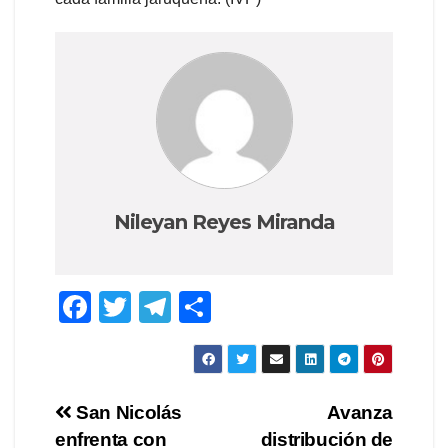
Nileyan Reyes Miranda
F
T
T
S
a
wi
el
h
c
tt
e
ar
e
er
gr
e
Post
San Nicolás
Avanza
b
a
enfrenta con
distribución de