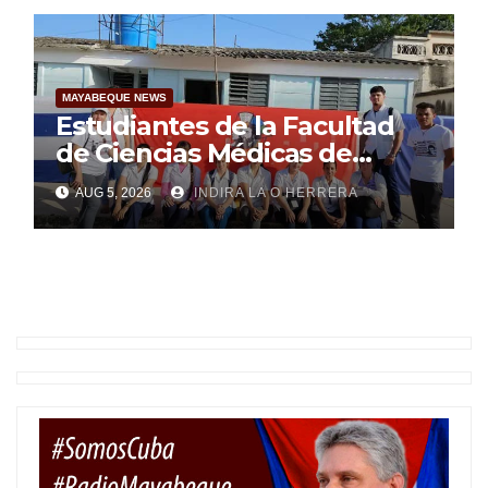
MAYABEQUE NEWS
Estudiantes de la Facultad
de Ciencias Médicas de
Mayabeque realizan
AUG 5, 2026
INDIRA LA O HERRERA
pesquisa