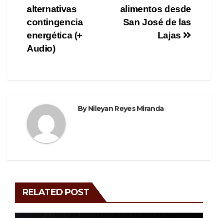
navigation
o
m
alternativas
alimentos desde
o
contingencia
San José de las
energética (+
Lajas
k
Audio)
By
Nileyan Reyes Miranda
RELATED POST