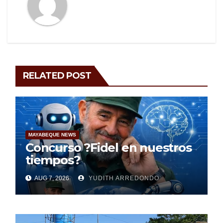
RELATED POST
MAYABEQUE NEWS
Concurso ?Fidel en nuestros
tiempos?
AUG 7, 2026
YUDITH ARREDONDO