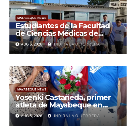
MAYABEQUE NEWS
Estudiantes de la Facultad
de Ciencias Médicas de
Mayabeque realizan
AUG 5, 2026
INDIRA LA O HERRERA
pesquisa
MAYABEQUE NEWS
Yosenki Castañeda, primer
atleta de Mayabeque en
subir al podio
AUG 5, 2026
INDIRA LA O HERRERA
centroamericano