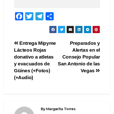
F
T
T
S
a
wi
el
h
c
tt
e
ar
e
er
gr
e
Post
Entrega Mipyme
Preparados y
b
a
Lácteos Rojas
Alertas en el
navigation
o
m
donativo a atletas
Consejo Popular
o
y evacuados de
San Antonio de las
Güines (+Fotos)
Vegas
k
(+Audio)
By
Margarita Torres