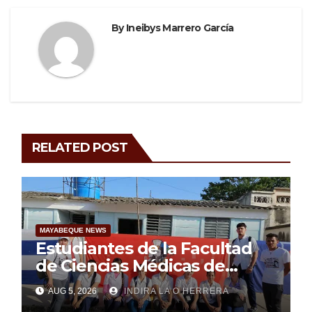
By
Ineibys Marrero García
RELATED POST
MAYABEQUE NEWS
Estudiantes de la Facultad
de Ciencias Médicas de
Mayabeque realizan
AUG 5, 2026
INDIRA LA O HERRERA
pesquisa