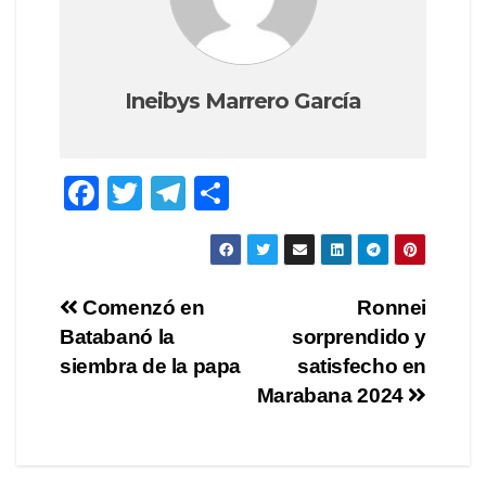
Ineibys Marrero García
F
T
T
S
a
wi
el
h
c
tt
e
ar
e
er
gr
e
Post
Comenzó en
Ronnei
b
a
Batabanó la
sorprendido y
navigation
o
m
siembra de la papa
satisfecho en
o
Marabana 2024
k