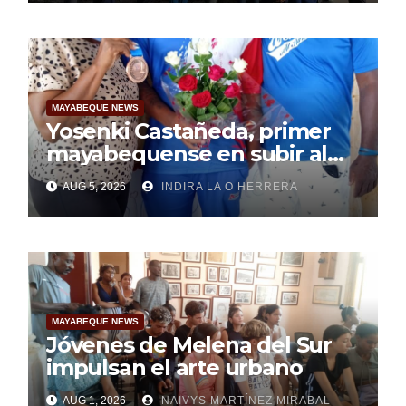
MAYABEQUE NEWS
Yosenki Castañeda, primer
mayabequense en subir al
podio centroamericano
AUG 5, 2026
INDIRA LA O HERRERA
MAYABEQUE NEWS
Jóvenes de Melena del Sur
impulsan el arte urbano
AUG 1, 2026
NAIVYS MARTÍNEZ MIRABAL