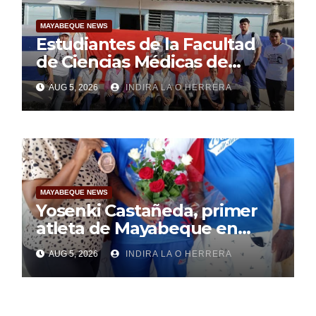
MAYABEQUE NEWS
Estudiantes de la Facultad
de Ciencias Médicas de
Mayabeque realizan
AUG 5, 2026
INDIRA LA O HERRERA
pesquisa
MAYABEQUE NEWS
Yosenki Castañeda, primer
atleta de Mayabeque en
subir al podio
AUG 5, 2026
INDIRA LA O HERRERA
centroamericano