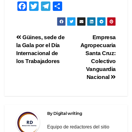
F
T
T
S
a
wi
el
h
c
tt
e
ar
e
er
gr
e
Post
Güines, sede de
Empresa
b
a
la Gala por el Día
Agropecuaria
navigation
o
m
Internacional de
Santa Cruz:
o
los Trabajadores
Colectivo
Vanguardia
k
Nacional
By
Digital writing
Equipo de redactores del sitio