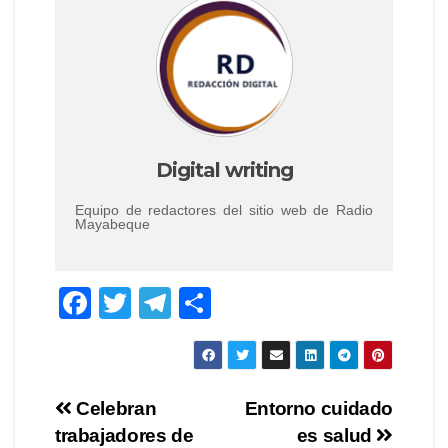
Digital writing
Equipo de redactores del sitio web de Radio
Mayabeque
F
T
T
S
a
wi
el
h
c
tt
e
ar
e
er
gr
e
Post
Celebran
Entorno cuidado
b
a
trabajadores de
es salud