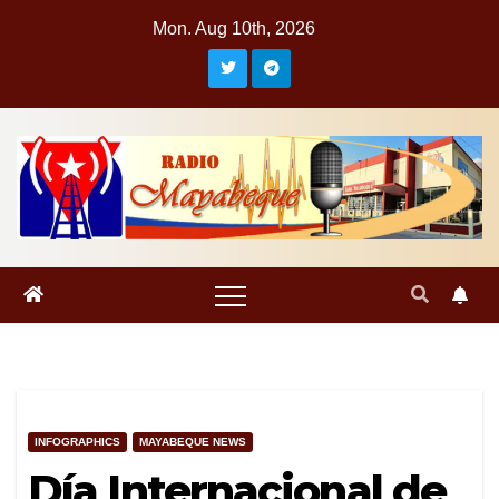
Skip
Mon. Aug 10th, 2026
to
content
INFOGRAPHICS
MAYABEQUE NEWS
Día Internacional de