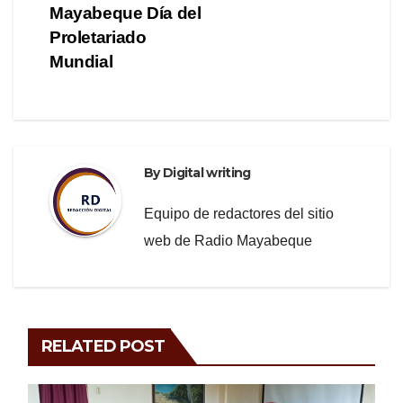
navigation
o
m
Mayabeque Día del
o
Proletariado
Mundial
k
By
Digital writing
Equipo de redactores del sitio
web de Radio Mayabeque
RELATED POST