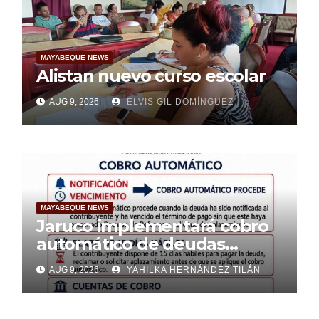
MAYABEQUE NEWS
Alistan nuevo curso escolar
AUG 9, 2026
ELVIS GIL DOMÍNGUEZ
MAYABEQUE NEWS
Jaruco implementará cobro
automático de deudas
tributarias a partir de nuevas
AUG 9, 2026
YAHILKA HERNÁNDEZ TILÁN
normativas