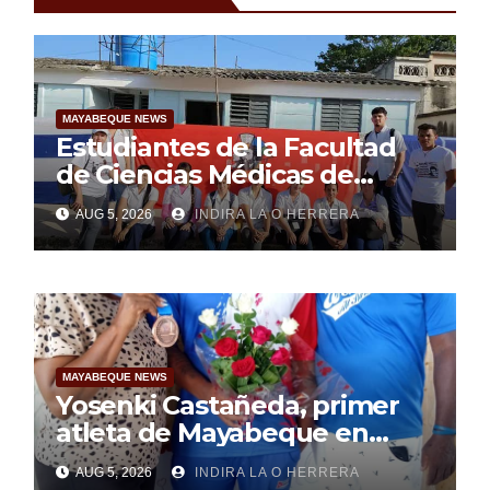
MAYABEQUE NEWS
Estudiantes de la Facultad
de Ciencias Médicas de
Mayabeque realizan
AUG 5, 2026
INDIRA LA O HERRERA
pesquisa
MAYABEQUE NEWS
Yosenki Castañeda, primer
atleta de Mayabeque en
subir al podio
AUG 5, 2026
INDIRA LA O HERRERA
centroamericano