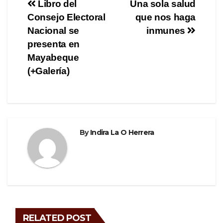
Post
Libro del
Una sola salud
b
a
Consejo Electoral
que nos haga
navigation
o
m
Nacional se
inmunes
o
presenta en
Mayabeque
k
(+Galería)
By
Indira La O Herrera
RELATED POST