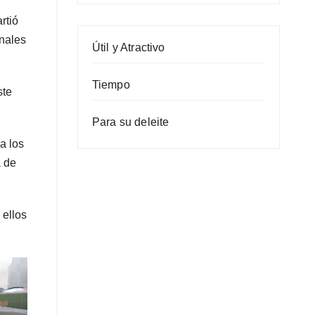
rtió
onales
Útil y Atractivo
Tiempo
ste
Para su deleite
a los
a de
 ellos