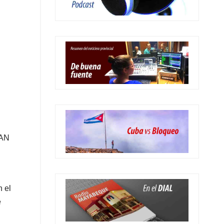
IAN
n el
e