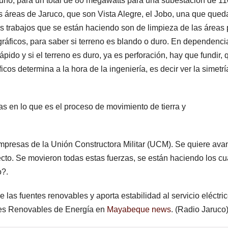
no, para un total de 80 megawatts para una subestación de 11
s áreas de Jaruco, que son Vista Alegre, el Jobo, una que qued
los trabajos que se están haciendo son de limpieza de las áreas
gráficos, para saber si terreno es blando o duro. En dependenci
ápido y si el terreno es duro, ya es perforación, hay que fundir, 
os determina a la hora de la ingeniería, es decir ver la simetr
 en lo que es el proceso de movimiento de tierra y
resas de la Unión Constructora Militar (UCM). Se quiere ava
cto. Se movieron todas estas fuerzas, se están haciendo los cu
o?.
 las fuentes renovables y aporta estabilidad al servicio eléctri
ntes Renovables de Energía en
Mayabeque news
. (Radio Jaruco)