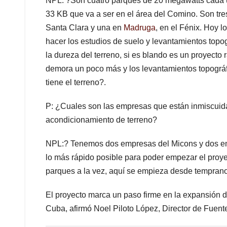
NPL: ?Son cuatro parques de 20 megawatts cada u
33 KB que va a ser en el área del Comino. Son tre
Santa Clara y una en
Madruga
, en el Fénix. Hoy 
hacer los estudios de suelo y levantamientos topo
la dureza del terreno, si es blando es un proyecto r
demora un poco más y los levantamientos topográfic
tiene el terreno?.
P: ¿Cuales son las empresas que están inmiscuidas
acondicionamiento de terreno?
NPL:? Tenemos dos empresas del Micons y dos emp
lo más rápido posible para poder empezar el proye
parques a la vez, aquí se empieza desde tempran
El proyecto marca un paso firme en la expansión de
Cuba, afirmó Noel Piloto López, Director de Fue