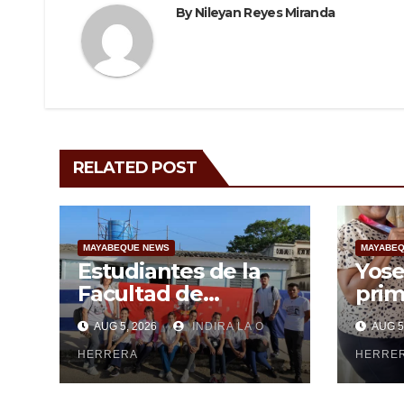
By
Nileyan Reyes Miranda
RELATED POST
MAYABEQUE NEWS
MAYABEQ
Estudiantes de la
Yose
Facultad de
prim
Ciencias Médicas de
May
AUG 5, 2026
INDIRA LA O
AUG 5
Mayabeque realizan
subi
pesquisa
HERRERA
cen
HERRE