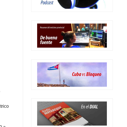
s
trico