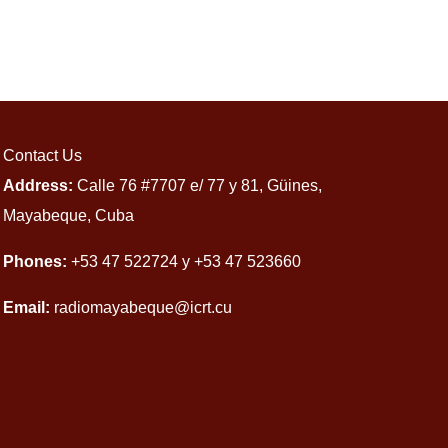
Contact Us
Address:
Calle 76 #7707 e/ 77 y 81, Güines,
Mayabeque, Cuba
Phones:
+53 47 522724 y +53 47 523660
Email:
radiomayabeque@icrt.cu