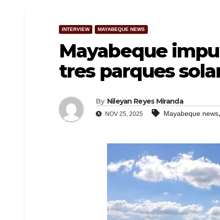
INTERVIEW
MAYABEQUE NEWS
Mayabeque impuls
tres parques sola
By
Nileyan Reyes Miranda
Mayabeque news
NOV 25, 2025