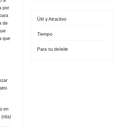
0 a
a por
 para
Útil y Atractivo
a de
que
Tiempo
ía que
Para su deleite
nzar
atro
co en
 (rda)