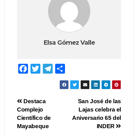
Elsa Gómez Valle
F
T
T
S
a
wi
el
h
c
tt
e
ar
e
er
gr
e
Post
Destaca
San José de las
b
a
Complejo
Lajas celebra el
navigation
o
m
Científico de
Aniversario 65 del
o
Mayabeque
INDER
k