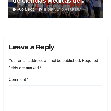
de Ciencias Médicas de
Mayabeque realizan
AUG 5, 2026
INDIRA LA O HERRERA
pesquisa
Leave a Reply
Your email address will not be published.
Required
fields are marked
*
Comment
*