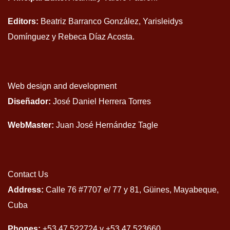
Editors:
Beatriz Barranco González, Yarisleidys
Domínguez y Rebeca Díaz Acosta.
Web design and development
Diseñador:
José Daniel Herrera Torres
WebMaster:
Juan José Hernández Tagle
Contact Us
Address:
Calle 76 #7707 e/ 77 y 81, Güines, Mayabeque,
Cuba
Phones:
+53 47 522724 y +53 47 523660