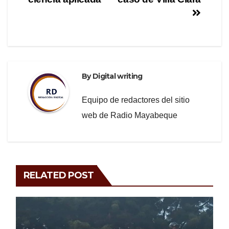
o
k
By
Digital writing
Equipo de redactores del sitio
web de Radio Mayabeque
RELATED POST