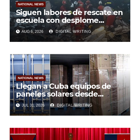
NATIONAL NEWS
Siguen labores de rescate en
escuela con desplome
parcial en Cuba
AUG 6, 2026
DIGITAL WRITING
NATIONAL NEWS
Llegan a Cuba equipos de
paneles solares desde
Argentina
JUL 31, 2026
DIGITAL WRITING