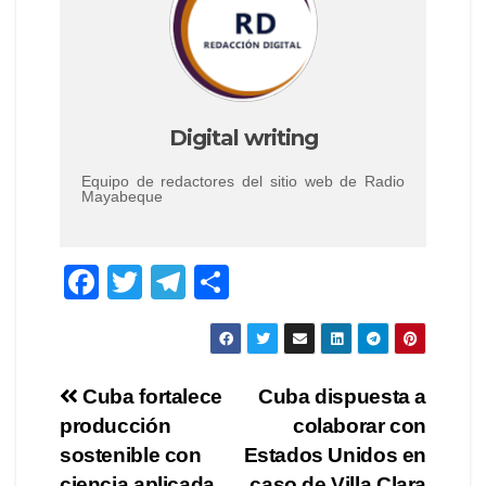
Digital writing
Equipo de redactores del sitio web de Radio
Mayabeque
F
T
T
S
a
wi
el
h
c
tt
e
ar
e
er
gr
e
Post
Cuba fortalece
Cuba dispuesta a
b
a
producción
colaborar con
navigation
o
m
sostenible con
Estados Unidos en
ciencia aplicada
caso de Villa Clara