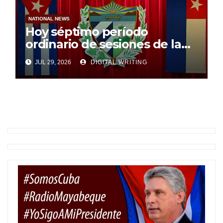
NATIONAL NEWS
Hoy séptimo período
ordinario de sesiones de la
Asamblea Nacional
JUL 29, 2026
DIGITAL WRITING