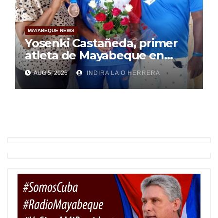
MAYABEQUE NEWS
Yosenki Castañeda, primer
atleta de Mayabeque en
subir al podio
AUG 5, 2026
INDIRA LA O HERRERA
centroamericano