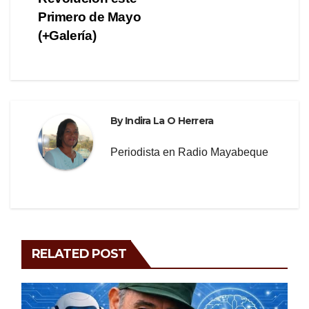
k
Primero de Mayo
(+Galería)
By
Indira La O Herrera
Periodista en Radio Mayabeque
RELATED POST