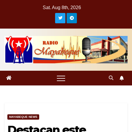
Skip
Sat. Aug 8th, 2026
to
content
MAYABEQUE NEWS
Destacan este