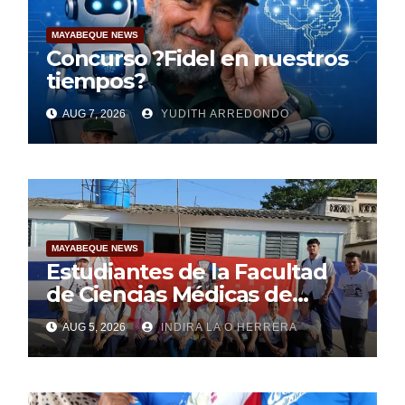
MAYABEQUE NEWS
Concurso ?Fidel en nuestros
tiempos?
AUG 7, 2026
YUDITH ARREDONDO
MAYABEQUE NEWS
Estudiantes de la Facultad
de Ciencias Médicas de
Mayabeque realizan
AUG 5, 2026
INDIRA LA O HERRERA
pesquisa