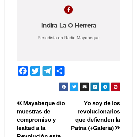
Indira La O Herrera
Periodista en Radio Mayabeque
F
T
T
S
a
wi
el
h
c
tt
e
ar
e
er
gr
e
Post
Mayabeque dio
Yo soy de los
b
a
muestras de
revolucionarios
navigation
o
m
compromiso y
que defienden la
o
lealtad a la
Patria (+Galería)
Revolución este