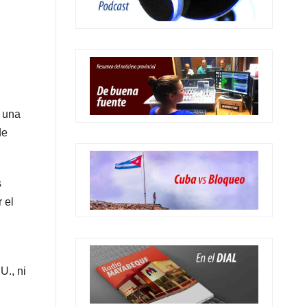
a una
de
s
 el
U., ni