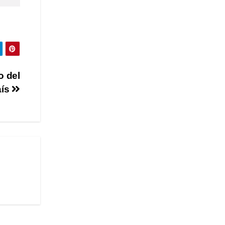
o del
aís