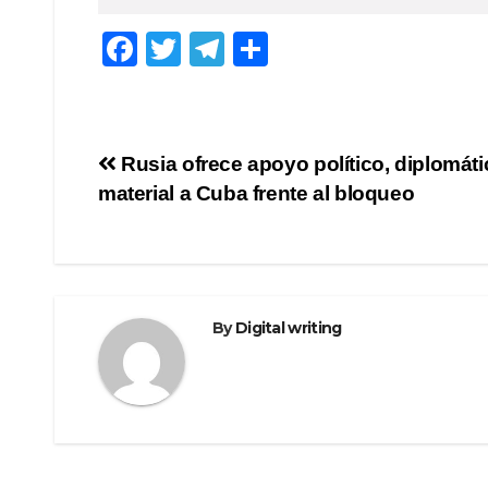
F
T
T
S
a
wi
el
h
c
tt
e
ar
e
er
gr
e
Post
Rusia ofrece apoyo político, diplomáti
b
a
material a Cuba frente al bloqueo
navigation
o
m
o
k
By
Digital writing