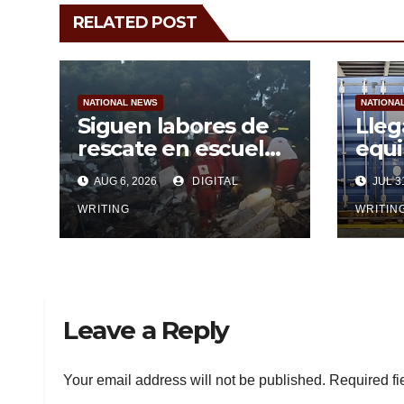
RELATED POST
NATIONAL NEWS
NATIONA
Siguen labores de
Lleg
rescate en escuela
equi
con desplome
sola
AUG 6, 2026
DIGITAL
JUL 31
parcial en Cuba
Arge
WRITING
WRITIN
Leave a Reply
Your email address will not be published.
Required fi