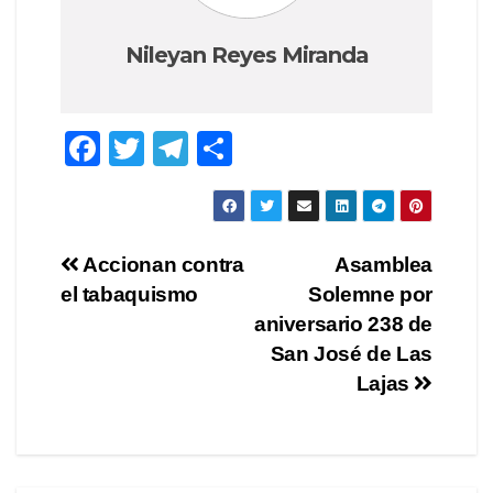
Nileyan Reyes Miranda
F
T
T
S
a
wi
el
h
c
tt
e
ar
e
er
gr
e
Post
Accionan contra
Asamblea
b
a
el tabaquismo
Solemne por
navigation
o
m
aniversario 238 de
o
San José de Las
Lajas
k