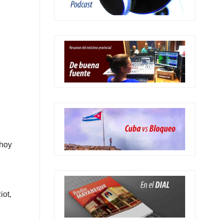
 hoy
iot,