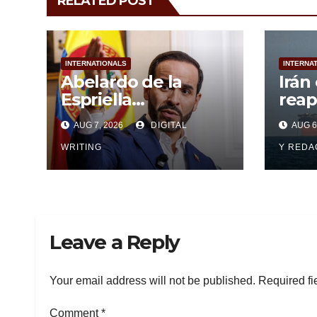
RELATED POST
INTERNATIONALS
INTERNA
Abelardo de la
Irán
Espriella
reap
juramentará como
Ormu
AUG 7, 2026
DIGITAL
AUG 6
presidente de
ame
Colombia
WRITING
Esta
Y
REDAC
Leave a Reply
Your email address will not be published.
Required fi
Comment
*