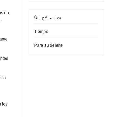
os en
Útil y Atractivo
s
Tiempo
ante
Para su deleite
entes
 la
 los