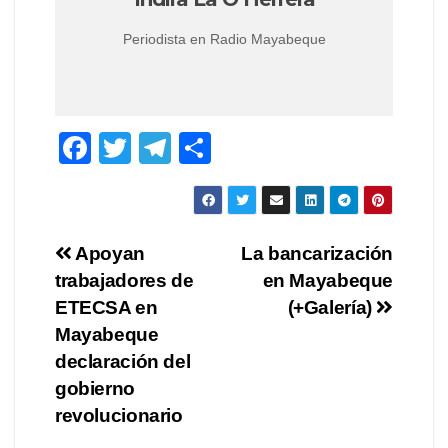
Periodista en Radio Mayabeque
F
T
T
S
a
wi
el
h
c
tt
e
ar
e
er
gr
e
Post
Apoyan
La bancarización
b
a
trabajadores de
en Mayabeque
navigation
o
m
ETECSA en
(+Galería)
o
Mayabeque
declaración del
k
gobierno
revolucionario