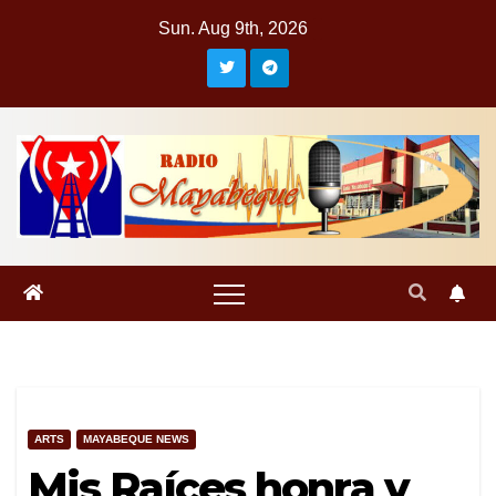
Skip
Sun. Aug 9th, 2026
to
content
ARTS
MAYABEQUE NEWS
Mis Raíces honra y