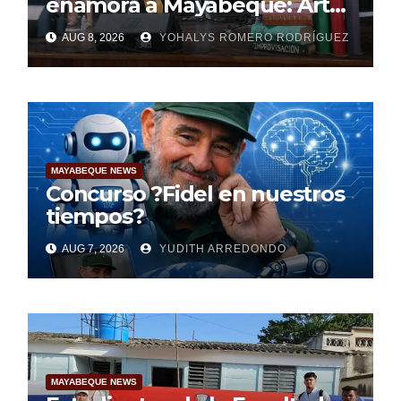
enamora a Mayabeque: Arte,
poesía y amor en la Semana
AUG 8, 2026
YOHALYS ROMERO RODRÍGUEZ
Mundial de la Lactancia
Materna
MAYABEQUE NEWS
Concurso ?Fidel en nuestros
tiempos?
AUG 7, 2026
YUDITH ARREDONDO
MAYABEQUE NEWS